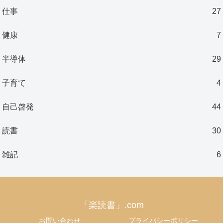
仕事
27
健康
7
半導体
29
子育て
4
自己啓発
44
読書
30
雑記
6
「楽読書」.com
お問い合わせ
プライバシーポリシー