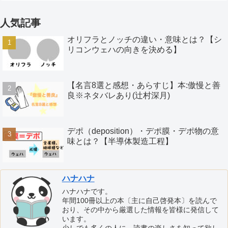
人気記事
オリフラとノッチの違い・意味とは？【シ
リコンウェハの向きを決める】
【名言8選と感想・あらすじ】本:傲慢と善
良※ネタバレあり(辻村深月)
デポ（deposition）・デポ膜・デポ物の意
味とは？【半導体製造工程】
ハナハナ
ハナハナです。
年間100冊以上の本〔主に自己啓発本〕を読んで
おり、その中から厳選した情報を皆様に発信して
います。