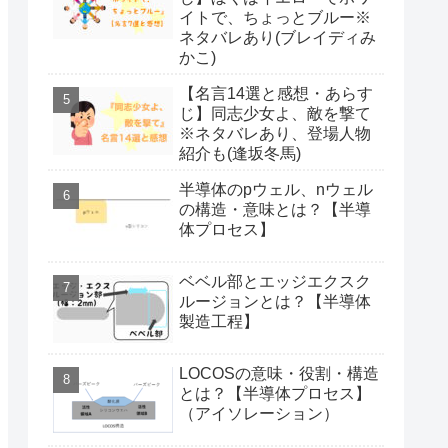
イトで、ちょっとブルー※
ネタバレあり(ブレイディみ
かこ)
【名言14選と感想・あらす
じ】同志少女よ、敵を撃て
※ネタバレあり、登場人物
紹介も(逢坂冬馬)
半導体のpウェル、nウェル
の構造・意味とは？【半導
体プロセス】
ベベル部とエッジエクスク
ルージョンとは？【半導体
製造工程】
LOCOSの意味・役割・構造
とは？【半導体プロセス】
（アイソレーション）