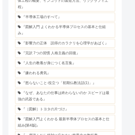
体工程の概要、インゴットの製造方法、リソグラフィ工
程』
『半導体工場のすべて』
『図解入門 よくわかる半導体プロセスの基本と仕組
み』
『影響力の正体 説得のカラクリを心理学があばく』
『完訳 7つの習慣 人格主義の回復』
『人生の教養が身につく名言集』
『嫌われる勇気』
『怒らないこと-役立つ「初期仏教法話(1)」』
『なぜ、あなたの仕事は終わらないのか スピードは最
強の武器である』
『［図解］トヨタの片づけ』
『図解入門よくわかる 最新半導体プロセスの基本と仕
組み[第4版]』