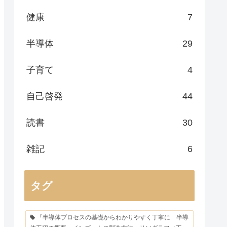
健康
7
半導体
29
子育て
4
自己啓発
44
読書
30
雑記
6
タグ
『半導体プロセスの基礎からわかりやすく丁寧に 半導