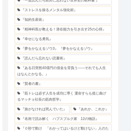
『一度読んだら絶対に忘れない世界史の教科書 』
『ストレスを操るメンタル強化術』
『知的生産術』
『精神科医が教える！潜在能力を引き出す25の心得』
『幸せになる勇気』
『夢をかなえるゾウ3』 『夢をかなえるゾウ』
『読んだら忘れない読書術』
『ある日突然40億円の借金を背負う――それでも人生
はなんとかなる。』
『賢者の書』
『筋トレは必ず人生を成功に導く 運命すらも捻じ曲げ
るマッチョ社長の筋肉哲学』
『旅がなければ死んでいた』
『あれか、これか』
『名画で読み解く ハプスブルク家 12の物語』
『０秒で動け 「わかってはいるけど動けない」人のた