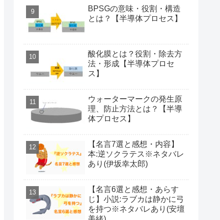
BPSGの意味・役割・構造
とは？【半導体プロセス】
酸化膜とは？役割・除去方
法・形成【半導体プロセ
ス】
ウォーターマークの発生原
理、防止方法とは？【半導
体プロセス】
【名言7選と感想・内容】
本:逆ソクラテス※ネタバレ
あり(伊坂幸太郎)
【名言6選と感想・あらす
じ】小説:ラブカは静かに弓
を持つ※ネタバレあり(安壇
美緒)