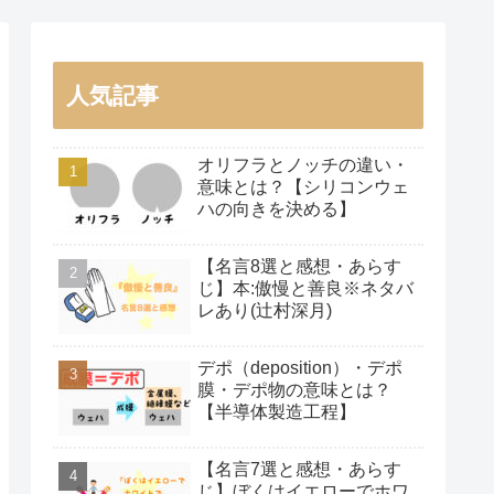
人気記事
オリフラとノッチの違い・
意味とは？【シリコンウェ
ハの向きを決める】
【名言8選と感想・あらす
じ】本:傲慢と善良※ネタバ
レあり(辻村深月)
デポ（deposition）・デポ
膜・デポ物の意味とは？
【半導体製造工程】
【名言7選と感想・あらす
じ】ぼくはイエローでホワ