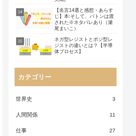
【名言14選と感想・あらす
じ】本:そして、バトンは渡
された※ネタバレあり（瀬
尾まいこ）
ネガ型レジストとポジ型レ
ジストの違いとは？【半導
体プロセス】
カテゴリー
世界史
3
人間関係
11
仕事
27