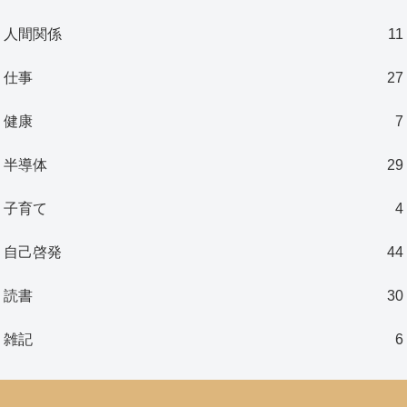
人間関係
11
仕事
27
健康
7
半導体
29
子育て
4
自己啓発
44
読書
30
雑記
6