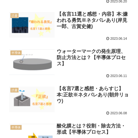
2023.06.20
【名言11選と感想・内容】本:嫌
読書
われる勇気※ネタバレあり(岸見
一郎、古賀史健)
2023.06.14
ウォーターマークの発生原理、
半導体
防止方法とは？【半導体プロセ
ス】
2023.06.11
【名言7選と感想・あらすじ】
読書
本:正欲※ネタバレあり(朝井リョ
ウ)
2023.06.08
酸化膜とは？役割・除去方法・
半導体
形成【半導体プロセス】