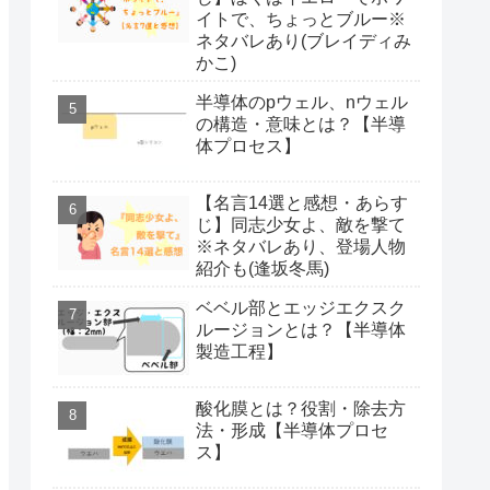
イトで、ちょっとブルー※
ネタバレあり(ブレイディみ
かこ)
半導体のpウェル、nウェル
の構造・意味とは？【半導
体プロセス】
【名言14選と感想・あらす
じ】同志少女よ、敵を撃て
※ネタバレあり、登場人物
紹介も(逢坂冬馬)
ベベル部とエッジエクスク
ルージョンとは？【半導体
製造工程】
酸化膜とは？役割・除去方
法・形成【半導体プロセ
ス】