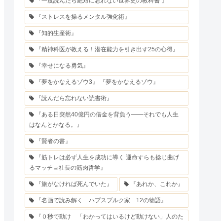
『一度読んだら絶対に忘れない世界史の教科書 』
『ストレスを操るメンタル強化術』
『知的生産術』
『精神科医が教える！潜在能力を引き出す25の心得』
『幸せになる勇気』
『夢をかなえるゾウ3』 『夢をかなえるゾウ』
『読んだら忘れない読書術』
『ある日突然40億円の借金を背負う――それでも人生
はなんとかなる。』
『賢者の書』
『筋トレは必ず人生を成功に導く 運命すらも捻じ曲げ
るマッチョ社長の筋肉哲学』
『旅がなければ死んでいた』
『あれか、これか』
『名画で読み解く ハプスブルク家 12の物語』
『０秒で動け 「わかってはいるけど動けない」人のた