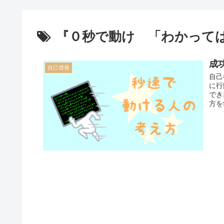
『０秒で動け 「わかって
成
自己啓発
自己
に行
でき
方を