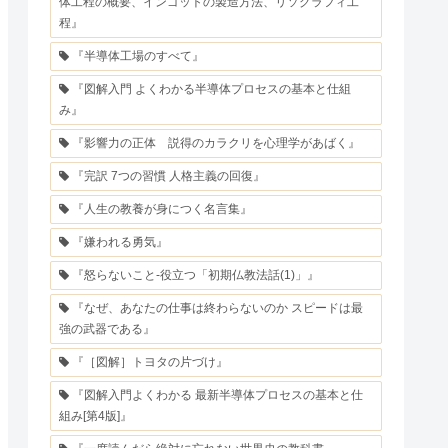
体工程の概要、インゴットの製造方法、リソグラフィ工
程』
『半導体工場のすべて』
『図解入門 よくわかる半導体プロセスの基本と仕組
み』
『影響力の正体 説得のカラクリを心理学があばく』
『完訳 7つの習慣 人格主義の回復』
『人生の教養が身につく名言集』
『嫌われる勇気』
『怒らないこと-役立つ「初期仏教法話(1)」』
『なぜ、あなたの仕事は終わらないのか スピードは最
強の武器である』
『［図解］トヨタの片づけ』
『図解入門よくわかる 最新半導体プロセスの基本と仕
組み[第4版]』