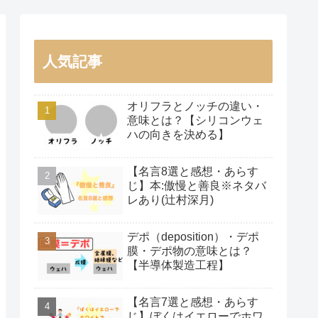
人気記事
オリフラとノッチの違い・
意味とは？【シリコンウェ
ハの向きを決める】
【名言8選と感想・あらす
じ】本:傲慢と善良※ネタバ
レあり(辻村深月)
デポ（deposition）・デポ
膜・デポ物の意味とは？
【半導体製造工程】
【名言7選と感想・あらす
じ】ぼくはイエローでホワ