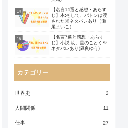
【名言14選と感想・あらす
じ】本:そして、バトンは渡
された※ネタバレあり（瀬
尾まいこ）
【名言7選と感想・あらす
じ】小説:汝、星のごとく※
ネタバレあり(凪良ゆう)
カテゴリー
世界史
3
人間関係
11
仕事
27