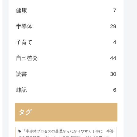
健康
7
半導体
29
子育て
4
自己啓発
44
読書
30
雑記
6
タグ
『半導体プロセスの基礎からわかりやすく丁寧に 半導