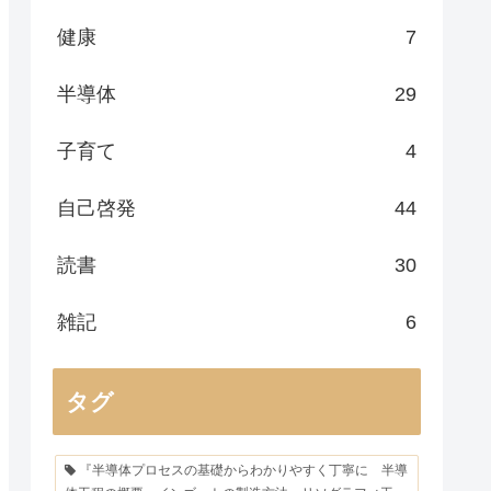
健康
7
半導体
29
子育て
4
自己啓発
44
読書
30
雑記
6
タグ
『半導体プロセスの基礎からわかりやすく丁寧に 半導