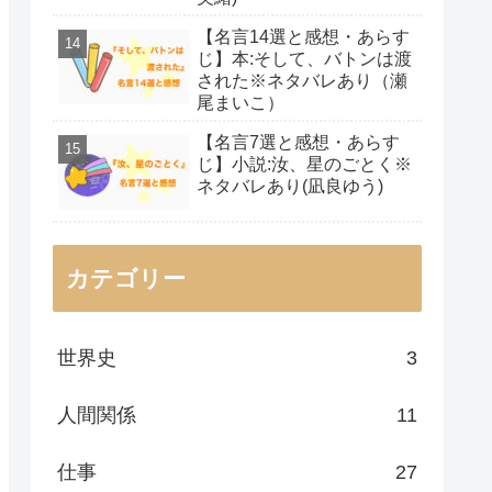
【名言14選と感想・あらす
じ】本:そして、バトンは渡
された※ネタバレあり（瀬
尾まいこ）
【名言7選と感想・あらす
じ】小説:汝、星のごとく※
ネタバレあり(凪良ゆう)
カテゴリー
世界史
3
人間関係
11
仕事
27