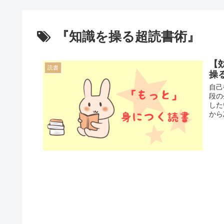
『知識を操る超読書術』
【
読書
操
自己
段の
した
から