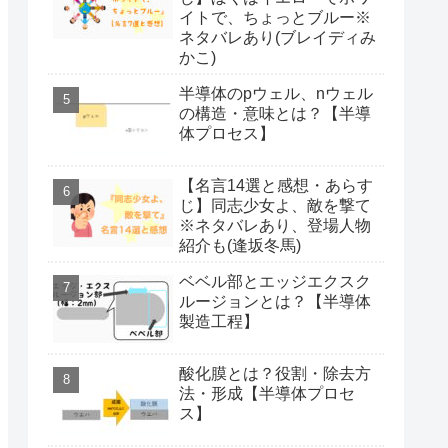
イトで、ちょっとブルー※
ネタバレあり(ブレイディみ
かこ)
半導体のpウェル、nウェル
の構造・意味とは？【半導
体プロセス】
【名言14選と感想・あらす
じ】同志少女よ、敵を撃て
※ネタバレあり、登場人物
紹介も(逢坂冬馬)
ベベル部とエッジエクスク
ルージョンとは？【半導体
製造工程】
酸化膜とは？役割・除去方
法・形成【半導体プロセ
ス】