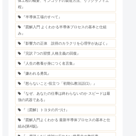
体工程の概要、インゴットの製造方法、リソグラフィ工
程』
『半導体工場のすべて』
『図解入門 よくわかる半導体プロセスの基本と仕組
み』
『影響力の正体 説得のカラクリを心理学があばく』
『完訳 7つの習慣 人格主義の回復』
『人生の教養が身につく名言集』
『嫌われる勇気』
『怒らないこと-役立つ「初期仏教法話(1)」』
『なぜ、あなたの仕事は終わらないのか スピードは最
強の武器である』
『［図解］トヨタの片づけ』
『図解入門よくわかる 最新半導体プロセスの基本と仕
組み[第4版]』