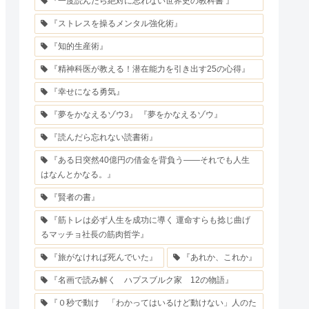
『一度読んだら絶対に忘れない世界史の教科書 』
『ストレスを操るメンタル強化術』
『知的生産術』
『精神科医が教える！潜在能力を引き出す25の心得』
『幸せになる勇気』
『夢をかなえるゾウ3』 『夢をかなえるゾウ』
『読んだら忘れない読書術』
『ある日突然40億円の借金を背負う――それでも人生
はなんとかなる。』
『賢者の書』
『筋トレは必ず人生を成功に導く 運命すらも捻じ曲げ
るマッチョ社長の筋肉哲学』
『旅がなければ死んでいた』
『あれか、これか』
『名画で読み解く ハプスブルク家 12の物語』
『０秒で動け 「わかってはいるけど動けない」人のた