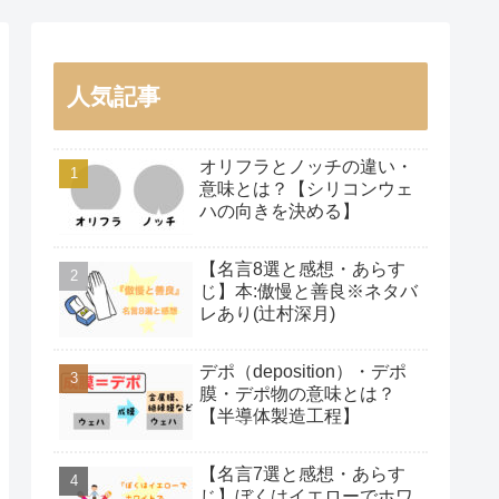
人気記事
オリフラとノッチの違い・
意味とは？【シリコンウェ
ハの向きを決める】
【名言8選と感想・あらす
じ】本:傲慢と善良※ネタバ
レあり(辻村深月)
デポ（deposition）・デポ
膜・デポ物の意味とは？
【半導体製造工程】
【名言7選と感想・あらす
じ】ぼくはイエローでホワ