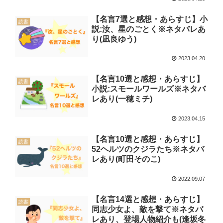
【名言7選と感想・あらすじ】小
読書
説:汝、星のごとく※ネタバレあ
り(凪良ゆう)
2023.04.20
【名言10選と感想・あらすじ】
読書
小説:スモールワールズ※ネタバ
レあり(一穂ミチ)
2023.04.15
【名言10選と感想・あらすじ】
読書
52ヘルツのクジラたち※ネタバ
レあり(町田そのこ)
2022.09.07
【名言14選と感想・あらすじ】
読書
同志少女よ、敵を撃て※ネタバ
レあり、登場人物紹介も(逢坂冬