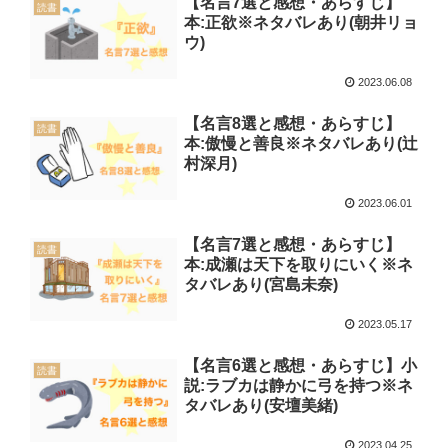
【名言7選と感想・あらすじ】
読書
本:正欲※ネタバレあり(朝井リョ
ウ)
2023.06.08
【名言8選と感想・あらすじ】
読書
本:傲慢と善良※ネタバレあり(辻
村深月)
2023.06.01
【名言7選と感想・あらすじ】
読書
本:成瀬は天下を取りにいく※ネ
タバレあり(宮島未奈)
2023.05.17
【名言6選と感想・あらすじ】小
読書
説:ラブカは静かに弓を持つ※ネ
タバレあり(安壇美緒)
2023.04.25