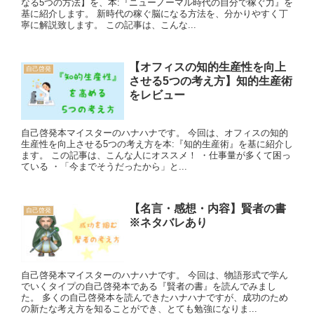
なる5つの方法】を、本:『ニューノーマル時代の自分で稼ぐ力』を
基に紹介します。 新時代の稼ぐ脳になる方法を、分かりやすく丁
寧に解説致します。 この記事は、こんな...
【オフィスの知的生産性を向上
自己啓発
させる5つの考え方】知的生産術
をレビュー
自己啓発本マイスターのハナハナです。 今回は、オフィスの知的
生産性を向上させる5つの考え方を本:『知的生産術』を基に紹介し
ます。 この記事は、こんな人にオススメ！ ・仕事量が多くて困っ
ている ・「今までそうだったから」と...
【名言・感想・内容】賢者の書
自己啓発
※ネタバレあり
自己啓発本マイスターのハナハナです。 今回は、物語形式で学ん
でいくタイプの自己啓発本である『賢者の書』を読んでみまし
た。 多くの自己啓発本を読んできたハナハナですが、成功のため
の新たな考え方を知ることができ、とても勉強になりま...