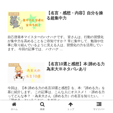
【名言・感想・内容】自分を操
自己啓発
る超集中力
自己啓発本マイスターのハナハナです。 皆さんは、行動の習慣化
が集中力を高めることをご存知ですか？ 常に集中して、勉強や仕
事に取り組んでいるように見える人は、習慣化の力を活用してい
ます。 今回の記事では、 ハナハナ ...
【名言10選と感想】本:諦める力
自己啓発
為末大※ネタバレあり
今回は、【本:諦める力の名言10選と感想】を、本:『諦める力』を
基に紹介します。 この記事は、こんな人にオススメ！ ・諦める力
ってどんな本？ ・為末大さん（諦める力）の名言を知りたい。 ・
「諦める」ということに、ネガティ...
ホーム
検索
トップ
サイドバー