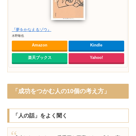
『夢をかなえるゾウ』
水野敬也
Amazon
Kindle
楽天ブックス
Yahoo!
「成功をつかむ人の10個の考え方」
「人の話」をよく聞く