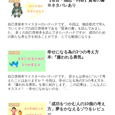
【名言・感想・内容】賢者の書
自己啓発
※ネタバレあり
自己啓発本マイスターのハナハナです。 今回は、物語形式で学ん
でいくタイプの自己啓発本である『賢者の書』を読んでみまし
た。 多くの自己啓発本を読んできたハナハナですが、成功のため
の新たな考え方を知ることができ、とても勉強になりま...
幸せになる為の3つの考え方
自己啓発
本:『嫌われる勇気』
自己啓発本マイスターのハナハナです。 皆さんは幸せについて考
えたことはありますか？ 今回は、幸せになる為の3つの考え方を、
本:『嫌われる勇気』を基に紹介します。 この記事は、こんな人に
オススメ！ ・幸せになれないのを、「...
「成功をつかむ人の10個の考え
自己啓発
方」夢をかなえるゾウをレビュ
ー