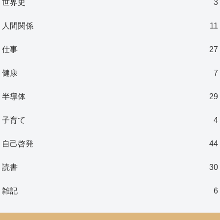
世界史
3
人間関係
11
仕事
27
健康
7
半導体
29
子育て
4
自己啓発
44
読書
30
雑記
6