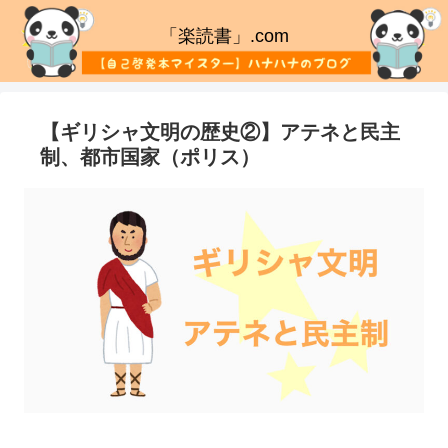
「楽読書」.com
【ギリシャ文明の歴史②】アテネと民主
制、都市国家（ポリス）