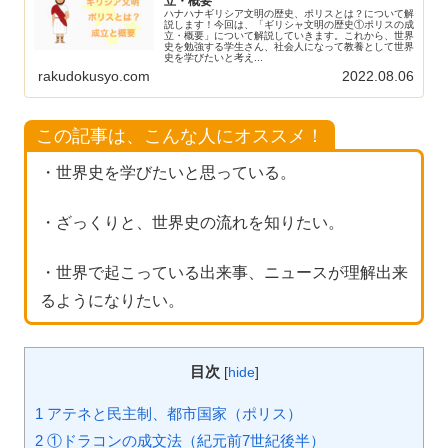
立・概要
ハナハナギリシア文明の歴史、ポリスとは？について解
説します！今回は、「ギリシャ文明の歴史①ポリスの成
立・概要」について解説していきます。これから、世界
史を勉強する学生さん、社会人になって教養として世界
史を学びたいと考え...
rakudokusyo.com
2022.08.06
この記事は、こんな人にオススメ！
・世界史を学びたいと思っている。
・ざっくりと、世界史の流れを知りたい。
・世界で起こっている出来事、ニュースが理解出来
るようになりたい。
目次
[
hide
]
1 アテネと民主制、都市国家（ポリス）
2 ①ドラコンの成文法（紀元前7世紀後半）