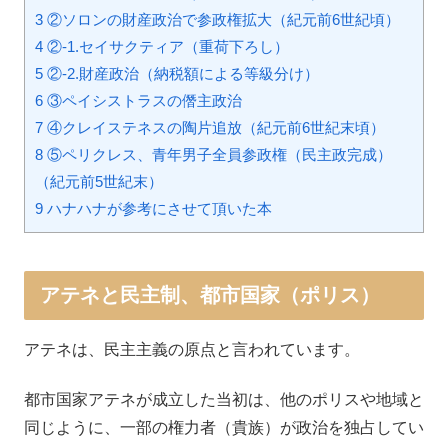
3 ②ソロンの財産政治で参政権拡大（紀元前6世紀頃）
4 ②-1.セイサクティア（重荷下ろし）
5 ②-2.財産政治（納税額による等級分け）
6 ③ペイシストラスの僭主政治
7 ④クレイステネスの陶片追放（紀元前6世紀末頃）
8 ⑤ペリクレス、青年男子全員参政権（民主政完成）
（紀元前5世紀末）
9 ハナハナが参考にさせて頂いた本
アテネと民主制、都市国家（ポリス）
アテネは、民主主義の原点と言われています。
都市国家アテネが成立した当初は、他のポリスや地域と
同じように、一部の権力者（貴族）が政治を独占してい