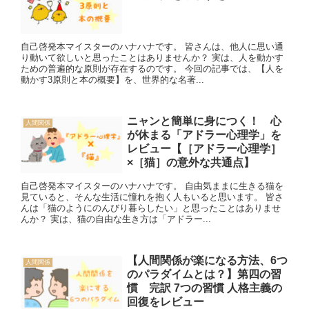
自己啓発本マイスターのハナハナです。 皆さんは、他人に思い通
り動いて欲しいと思ったことはありませんか？ 実は、人を動かす
ための普遍的な原則が存在するのです。 今回の記事では、【人を
動かす3原則と本の概要】を、世界的な名著...
ニャンと簡単に身につく！ 心
人間関係
が休まる「アドラー心理学」を
レビュー【［アドラー心理学］
×［猫］の意外な共通点】
自己啓発本マイスターのハナハナです。 自由気ままに生きる猫を
見ていると、そんな生活に憧れを抱く人もいると思います。 皆さ
んは「猫のようにのんびり暮らしたい」と思ったことはありませ
んか？ 実は、猫の自由な生き方は「アドラー...
【人間関係が楽になる方法、6つ
人間関係
のパラダイムとは？】第四の習
慣 完訳 7つの習慣 人格主義の
回復をレビュー