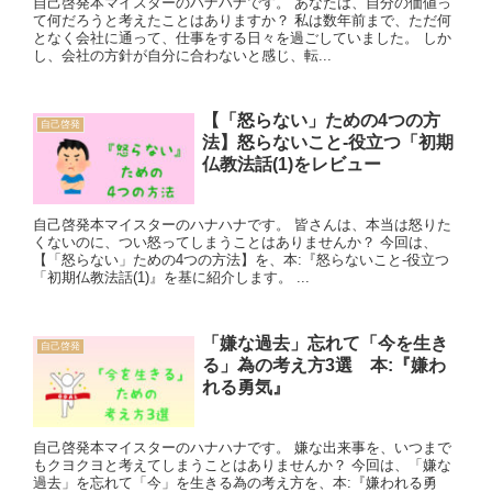
自己啓発本マイスターのハナハナです。 あなたは、自分の価値っ
て何だろうと考えたことはありますか？ 私は数年前まで、ただ何
となく会社に通って、仕事をする日々を過ごしていました。 しか
し、会社の方針が自分に合わないと感じ、転...
【「怒らない」ための4つの方
自己啓発
法】怒らないこと-役立つ「初期
仏教法話(1)をレビュー
自己啓発本マイスターのハナハナです。 皆さんは、本当は怒りた
くないのに、つい怒ってしまうことはありませんか？ 今回は、
【「怒らない」ための4つの方法】を、本:『怒らないこと-役立つ
「初期仏教法話(1)』を基に紹介します。 ...
「嫌な過去」忘れて「今を生き
自己啓発
る」為の考え方3選 本:『嫌わ
れる勇気』
自己啓発本マイスターのハナハナです。 嫌な出来事を、いつまで
もクヨクヨと考えてしまうことはありませんか？ 今回は、「嫌な
過去」を忘れて「今」を生きる為の考え方を、本:『嫌われる勇