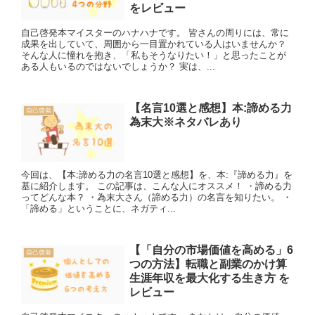
をレビュー
自己啓発本マイスターのハナハナです。 皆さんの周りには、常に
成果を出していて、周囲から一目置かれている人はいませんか？
そんな人に憧れを抱き、「私もそうなりたい！」と思ったことが
ある人もいるのではないでしょうか？ 実は、...
【名言10選と感想】本:諦める力
自己啓発
為末大※ネタバレあり
今回は、【本:諦める力の名言10選と感想】を、本:『諦める力』を
基に紹介します。 この記事は、こんな人にオススメ！ ・諦める力
ってどんな本？ ・為末大さん（諦める力）の名言を知りたい。 ・
「諦める」ということに、ネガティ...
【「自分の市場価値を高める」6
自己啓発
つの方法】転職と副業のかけ算
生涯年収を最大化する生き方 を
レビュー