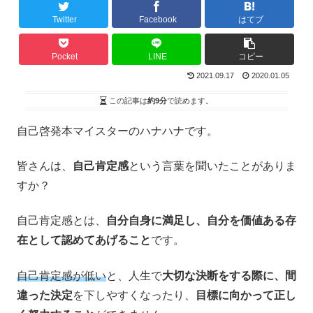
Twitter
Facebook
はてブ
Pocket
LINE
コピー
2021.09.17
2020.01.05
この記事は
約9分
で読めます。
自己啓発本マイスターのハナハナです。
皆さんは、
自己肯定感
という言葉を聞いたことがありま
すか？
自己肯定感とは、
自分自身に満足し、自分を価値ある存
在として認めてあげること
です。
自己肯定感が低い
と、人生で
大切な決断をする際に、間
違った決定
を下しやすくなったり、
目標に向かって正し