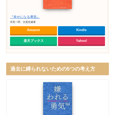
『幸せになる勇気』
岸見一郎、古賀史健著
Amazon
Kindle
楽天ブックス
Yahoo!
過去に縛られないための5つの考え方