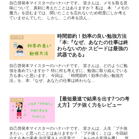
自己啓発本マイスターのハナハナです。 皆さんは、メモを取る意
味について、真剣に考えたことはありますか？ 私は、本:『メモの
魔力』を読むまでは、聞いたことを忘れないため程度にしか考え
ていませんでした。 しかし、この本を読ん...
時間節約！効率の良い勉強方法
自己啓発
「本:『なぜ、あなたの仕事は終
わらないのか スピードは最強の
武器である』
自己啓発本マイスターのハナハナです。 皆さんは、どのように勉
強を進めていますか？ 特に何も考えずに、勉強に取り組んでいる
方も多いと思います。 今回は、「時間節約！効率の良い勉強方
法」を、本:『なぜ、あなたの仕事は終わらな...
【最短最速で結果を出す7つの考
自己啓発
え方】ブチ抜く力をレビュー
自己啓発本マイスターのハナハナです。 皆さんは、人生「ブチ抜
きたい」と思ったことはありますか？ 「ブチ抜く」とは、今回紹
介する本の著者:与沢翼さんの言葉で、「あらゆる常識を覆し 、世