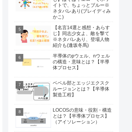
イトで、ちょっとブルー※
ネタバレあり(ブレイディみ
かこ)
【名言14選と感想・あらす
じ】同志少女よ、敵を撃て
※ネタバレあり、登場人物
紹介も(逢坂冬馬)
半導体のpウェル、nウェル
の構造・意味とは？【半導
体プロセス】
ベベル部とエッジエクスク
ルージョンとは？【半導体
製造工程】
LOCOSの意味・役割・構造
とは？【半導体プロセス】
（アイソレーション）