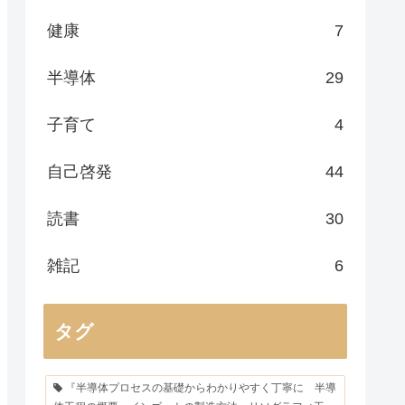
健康
7
半導体
29
子育て
4
自己啓発
44
読書
30
雑記
6
タグ
『半導体プロセスの基礎からわかりやすく丁寧に 半導