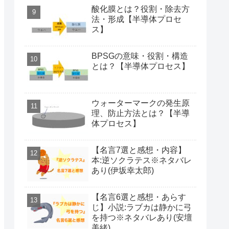
酸化膜とは？役割・除去方
法・形成【半導体プロセ
ス】
BPSGの意味・役割・構造
とは？【半導体プロセス】
ウォーターマークの発生原
理、防止方法とは？【半導
体プロセス】
【名言7選と感想・内容】
本:逆ソクラテス※ネタバレ
あり(伊坂幸太郎)
【名言6選と感想・あらす
じ】小説:ラブカは静かに弓
を持つ※ネタバレあり(安壇
美緒)