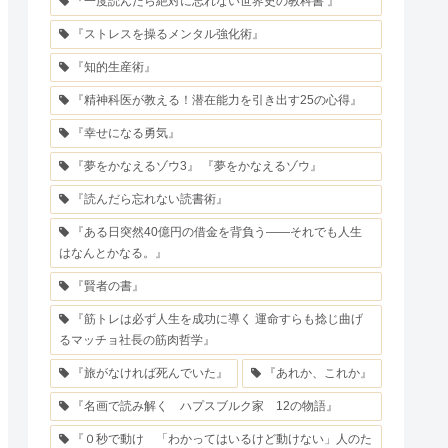
『一度読んだら絶対に忘れない世界史の教科書 』
『ストレスを操るメンタル強化術』
『知的生産術』
『精神科医が教える！潜在能力を引き出す25の心得』
『幸せになる勇気』
『夢をかなえるゾウ3』 『夢をかなえるゾウ』
『読んだら忘れない読書術』
『ある日突然40億円の借金を背負う――それでも人生
はなんとかなる。』
『賢者の書』
『筋トレは必ず人生を成功に導く 運命すらも捻じ曲げ
るマッチョ社長の筋肉哲学』
『旅がなければ死んでいた』
『あれか、これか』
『名画で読み解く ハプスブルク家 12の物語』
『０秒で動け 「わかってはいるけど動けない」人のた