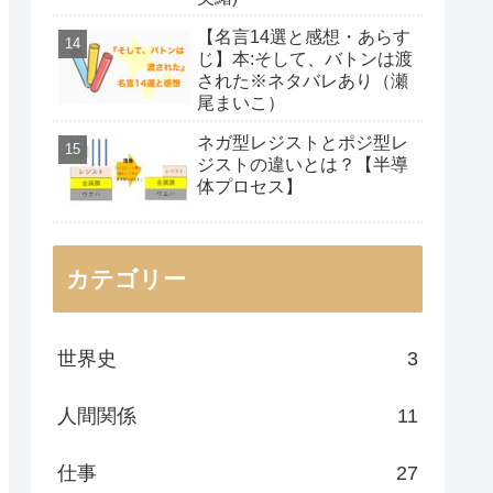
【名言14選と感想・あらす
じ】本:そして、バトンは渡
された※ネタバレあり（瀬
尾まいこ）
ネガ型レジストとポジ型レ
ジストの違いとは？【半導
体プロセス】
カテゴリー
世界史
3
人間関係
11
仕事
27