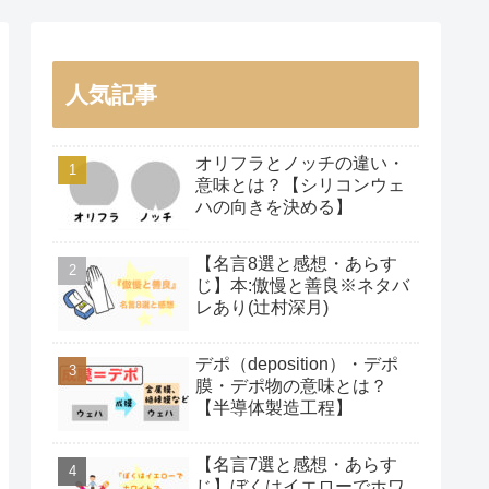
人気記事
オリフラとノッチの違い・
意味とは？【シリコンウェ
ハの向きを決める】
【名言8選と感想・あらす
じ】本:傲慢と善良※ネタバ
レあり(辻村深月)
デポ（deposition）・デポ
膜・デポ物の意味とは？
【半導体製造工程】
【名言7選と感想・あらす
じ】ぼくはイエローでホワ