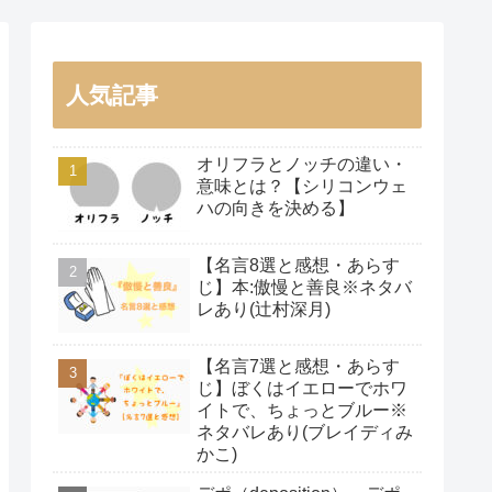
人気記事
オリフラとノッチの違い・
意味とは？【シリコンウェ
ハの向きを決める】
【名言8選と感想・あらす
じ】本:傲慢と善良※ネタバ
レあり(辻村深月)
【名言7選と感想・あらす
じ】ぼくはイエローでホワ
イトで、ちょっとブルー※
ネタバレあり(ブレイディみ
かこ)