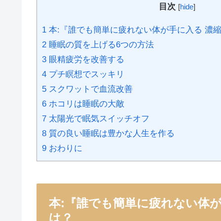
目次
[
hide
]
1 本:『誰でも簡単に疲れない体が手に入る 濃
2 睡眠の質を上げる6つの方法
3 眼精疲労を改善する
4 プチ瞑想でスッキリ
5 スクワットで血流改善
6 ホコリは睡眠の大敵
7 太陽光で眠気スイッチオフ
8 質の良い睡眠は豊かな人生を作る
9 おわりに
本:『誰でも簡単に疲れない体が
は？