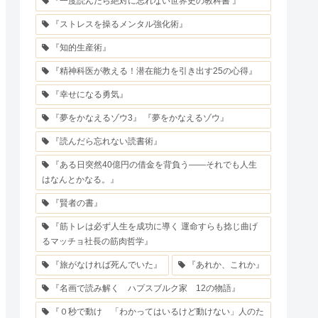
『一度読んだら絶対に忘れない世界史の教科書 』
『ストレスを操るメンタル強化術』
『知的生産術』
『精神科医が教える！潜在能力を引き出す25の心得』
『幸せになる勇気』
『夢をかなえるゾウ3』 『夢をかなえるゾウ』
『読んだら忘れない読書術』
『ある日突然40億円の借金を背負う――それでも人生
はなんとかなる。』
『賢者の書』
『筋トレは必ず人生を成功に導く 運命すらも捻じ曲げ
るマッチョ社長の筋肉哲学』
『旅がなければ死んでいた』
『あれか、これか』
『名画で読み解く ハプスブルク家 12の物語』
『０秒で動け 「わかってはいるけど動けない」人のた