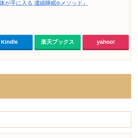
体が手に入る 濃縮睡眠®メソッド』
Kindle
楽天ブックス
yahoo!