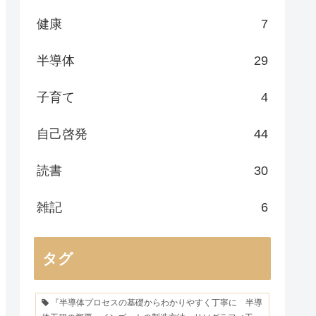
健康
7
半導体
29
子育て
4
自己啓発
44
読書
30
雑記
6
タグ
『半導体プロセスの基礎からわかりやすく丁寧に 半導