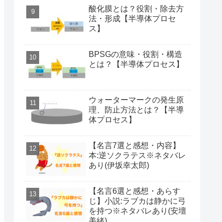
酸化膜とは？役割・除去方
法・形成【半導体プロセ
ス】
BPSGの意味・役割・構造
とは？【半導体プロセス】
ウォーターマークの発生原
理、防止方法とは？【半導
体プロセス】
【名言7選と感想・内容】
本:逆ソクラテス※ネタバレ
あり(伊坂幸太郎)
【名言6選と感想・あらす
じ】小説:ラブカは静かに弓
を持つ※ネタバレあり(安壇
美緒)