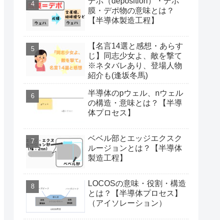
デポ（deposition）・デポ
膜・デポ物の意味とは？
【半導体製造工程】
【名言14選と感想・あらす
じ】同志少女よ、敵を撃て
※ネタバレあり、登場人物
紹介も(逢坂冬馬)
半導体のpウェル、nウェル
の構造・意味とは？【半導
体プロセス】
ベベル部とエッジエクスク
ルージョンとは？【半導体
製造工程】
LOCOSの意味・役割・構造
とは？【半導体プロセス】
（アイソレーション）