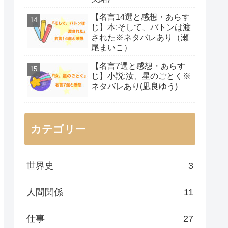
【名言14選と感想・あらす
じ】本:そして、バトンは渡
された※ネタバレあり（瀬
尾まいこ）
【名言7選と感想・あらす
じ】小説:汝、星のごとく※
ネタバレあり(凪良ゆう)
カテゴリー
世界史
3
人間関係
11
仕事
27