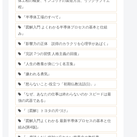
体工程の概要、インゴットの製造方法、リソグラフィ工
程』
『半導体工場のすべて』
『図解入門 よくわかる半導体プロセスの基本と仕組
み』
『影響力の正体 説得のカラクリを心理学があばく』
『完訳 7つの習慣 人格主義の回復』
『人生の教養が身につく名言集』
『嫌われる勇気』
『怒らないこと-役立つ「初期仏教法話(1)」』
『なぜ、あなたの仕事は終わらないのか スピードは最
強の武器である』
『［図解］トヨタの片づけ』
『図解入門よくわかる 最新半導体プロセスの基本と仕
組み[第4版]』