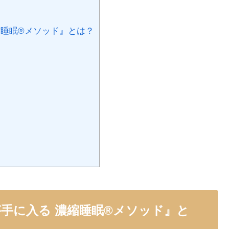
縮睡眠®メソッド』とは？
手に入る 濃縮睡眠®メソッド』と